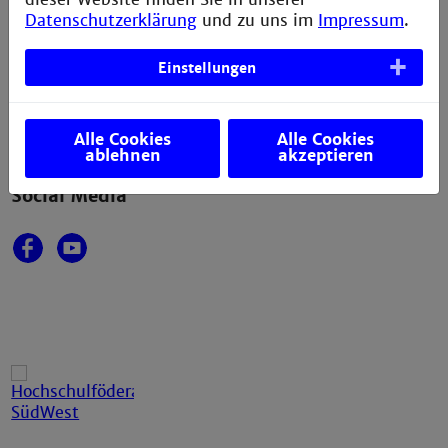
Technische Hochschule Mannheim
Datenschutzerklärung
und zu uns im
Impressum
.
Paul-Wittsack-Straße 10
68163 Mannheim
Einstellungen
+49 621 292-6111
+49 621 292-6420
info@th-mannheim.de
Alle Cookies
Alle Cookies
ablehnen
akzeptieren
Social Media