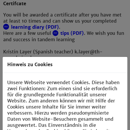
Certifcate
You will be awarded a certificate after you have met
at least 10 times and can show us your completed
learning diary (PDF)
.
Here are a few useful
tips (PDF)
. We wish you fun
and success in tandem learning
Kristin Layer (Spanish teacher) k.layer@th-
mannheim.de
Katrin Heimel (German teacher)
k.heimerl@th-
Hinweis zu Cookies
mannheim.de
Unsere Webseite verwendet Cookies. Diese haben
zwei Funktionen: Zum einen sind sie erforderlich
für die grundlegende Funktionalität unserer
Website. Zum anderen können wir mit Hilfe der
Cookies unsere Inhalte für Sie immer weiter
verbessern. Hierzu werden pseudonymisierte
Daten von Website-Besuchern gesammelt und
ausgewertet. Das Einverständnis in die