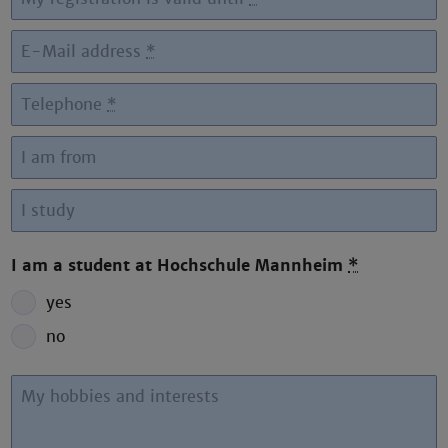
E-Mail address
*
Telephone
*
I am from
I study
I am a student at Hochschule Mannheim
*
yes
no
My hobbies and interests