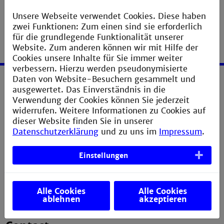
Unsere Webseite verwendet Cookies. Diese haben
zwei Funktionen: Zum einen sind sie erforderlich
für die grundlegende Funktionalität unserer
Website. Zum anderen können wir mit Hilfe der
Cookies unsere Inhalte für Sie immer weiter
verbessern. Hierzu werden pseudonymisierte
Daten von Website-Besuchern gesammelt und
ausgewertet. Das Einverständnis in die
Service
Verwendung der Cookies können Sie jederzeit
widerrufen. Weitere Informationen zu Cookies auf
Legal notice
dieser Website finden Sie in unserer
Privacy statement
Datenschutzerklärung
und zu uns im
Impressum
.
Sitemap
Einstellungen
Directions
Verbesserungsvorschlag melden
Alle Cookies
Alle Cookies
ablehnen
akzeptieren