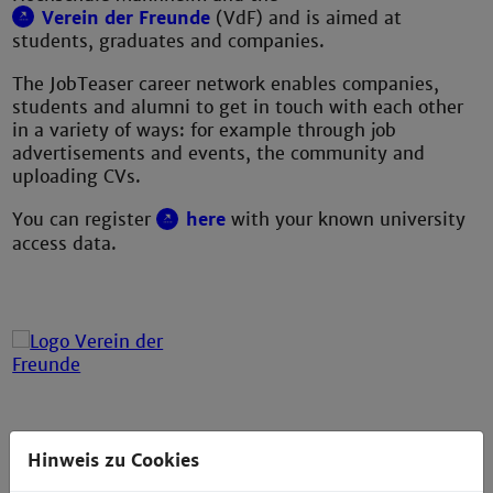
Verein der Freunde
(VdF) and is aimed at
students, graduates and companies.
The JobTeaser career network enables companies,
students and alumni to get in touch with each other
in a variety of ways: for example through job
advertisements and events, the community and
uploading CVs.
You can register
here
with your known university
access data.
Hinweis zu Cookies