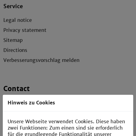
Service
Legal notice
Privacy statement
Sitemap
Directions
Verbesserungsvorschlag melden
Contact
Technische Hochschule Mannheim
Hinweis zu Cookies
Paul-Wittsack-Straße 10
68163 Mannheim
Unsere Webseite verwendet Cookies. Diese haben
+49 621 292-6111
zwei Funktionen: Zum einen sind sie erforderlich
+49 621 292-6420
für die grundlegende Funktionalität unserer